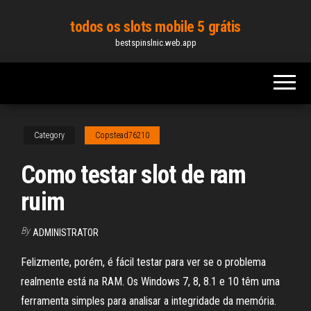
Skip
todos os slots mobile 5 grátis
to
bestspinslnic.web.app
the
content
Category
Copstead76210
Como testar slot de ram
ruim
By
ADMINISTRATOR
Felizmente, porém, é fácil testar para ver se o problema
realmente está na RAM. Os Windows 7, 8, 8.1 e 10 têm uma
ferramenta simples para analisar a integridade da memória.