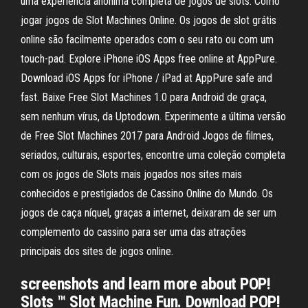
uma experiência anónima completa de jogos de slots. Como
jogar jogos de Slot Machines Online. Os jogos de slot grátis
online são facilmente operados com o seu rato ou com um
touch-pad. Explore iPhone iOS Apps free online at AppPure.
Download iOS Apps for iPhone / iPad at AppPure safe and
fast. Baixe Free Slot Machines 1.0 para Android de graça,
sem nenhum vírus, da Uptodown. Experimente a última versão
de Free Slot Machines 2017 para Android Jogos de filmes,
seriados, culturais, esportes, encontre uma coleção completa
com os jogos de Slots mais jogados nos sites mais
conhecidos e prestigiados de Cassino Online do Mundo. Os
jogos de caça níquel, graças a internet, deixaram de ser um
complemento do cassino para ser uma das atrações
principais dos sites de jogos online.
screenshots and learn more about POP!
Slots ™ Slot Machine Fun. Download POP!