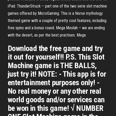
iPad. ThunderStruck – part one of the two serie slot machine
games offered by MicroGaming. This is a Norse mythology
themed game with a couple of pretty cool features, including
free spins and a bonus round. Mega Moolah – we are ending
with the desert, as per the best practises. Mega
Download the free game and try
it out for yourself!! P.S. This Slot
Machine game is THE BALLS,
just try it! NOTE: - This app is for
entertainment purposes only! -
No real money or any other real
world goods and/or services can
be won in this game! √ NUMBER