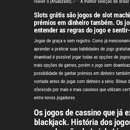
reaver o [Atualizado] ✅ - A melhor seleção de Brasi
Slots grátis são jogos de slot mach
prémios em dinheiro também. Os jo
entender as regras do jogo e sentir
Jogue de graça e sem registro. Como já mencionamos
aprender e praticar suas habilidades de jogo gratui
download é possível jogar todas as opções de jogos 
mais opções de games, porém o jogo sem download não
possibilidade de ganhar prémios em dinheiro também.
vontade antes de jogar com dinheiro a sério. Bónus 
oferecido por mais e mais cassinos que utilizam cer
entre novos jogadores.
Os jogos de cassino que já e
blackjack. História dos jogo