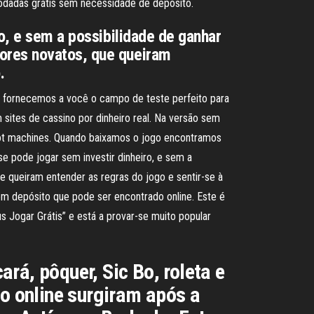
rodadas grátis sem necessidade de depósito.
ro, e sem a possibilidade de ganhar
dores novatos, que queiram
.
, fornecemos a você o campo de teste perfeito para
 sites de cassino por dinheiro real. Na versão sem
 slot machines. Quando baixamos o jogo encontramos
e pode jogar sem investir dinheiro, e sem a
e queiram entender as regras do jogo e sentir-se à
em depósito que pode ser encontrado online. Este é
 Jogar Grátis” e está a provar-se muito popular
rá, pôquer, Sic Bo, roleta e
no online surgiram após a