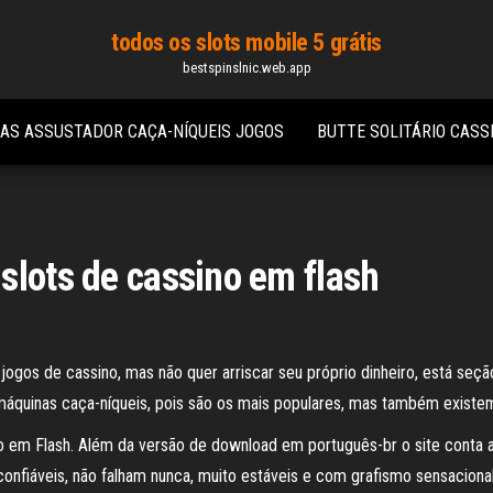
todos os slots mobile 5 grátis
bestspinslnic.web.app
AS ASSUSTADOR CAÇA-NÍQUEIS JOGOS
BUTTE SOLITÁRIO CASS
slots de cassino em flash
ogos de cassino, mas não quer arriscar seu próprio dinheiro, está seçã
 máquinas caça-níqueis, pois são os mais populares, mas também existem
 em Flash. Além da versão de download em português-br o site conta 
onfiáveis, não falham nunca, muito estáveis e com grafismo sensaciona