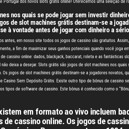
l e Portugal dos novos slots grátis online! Oferecemos uma seleção de 
ines nos quais se pode jogar sem investir dinhei
gos de slot machines grátis destinam-se a joga
-se à vontade antes de jogar com dinheiro a sério
 antes, em nosso site todos os jogos de cassino são gratuitos. Assim
tamente, a fim de maximizar seus ganhos potenciais quando você joga em
de cassino online: dados, blackjack, baccarat, roleta e as fantásticas
 deixa a desejar. Slots grátis são jogos de slot machines nos quais s
 Os jogos de slot machines grátis destinam-se a jogadores novatos, qu
de Casino Sem Depósito Grátis. Existe outro tipo de bônus de cassino s
tos tipos de software de cassino. Este bônus é conhecido como o “Bônus
xistem em formato ao vivo incluem baca
s de cassino online. Os jogos de cassi