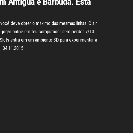
m Antígua e Barbuda. Esta
 você deve obter o máximo das mesmas linhas. C a r
ara jogar online em teu computador sem perder 7/10
o Slots entra em um ambiente 3D para experimentar a
, 04.11.2015