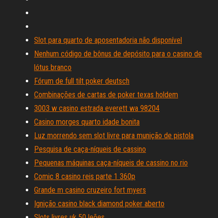
Slot para quarto de aposentadoria não disponível
Nenhum código de bônus de depósito para o casino de
lótus branco
Fórum de full tilt poker deutsch
Combinações de cartas de poker texas holdem
3003 w casino estrada everett wa 98204
Casino morges quarto idade bonita
Luz morrendo sem slot livre para munição de pistola
Pesquisa de caça-níqueis de cassino
Pequenas máquinas caça-níqueis de cassino no rio
Comic 8 casino reis parte 1 360p
Grande m casino cruzeiro fort myers
Ignição casino black diamond poker aberto
Slots livres uk 50 leões