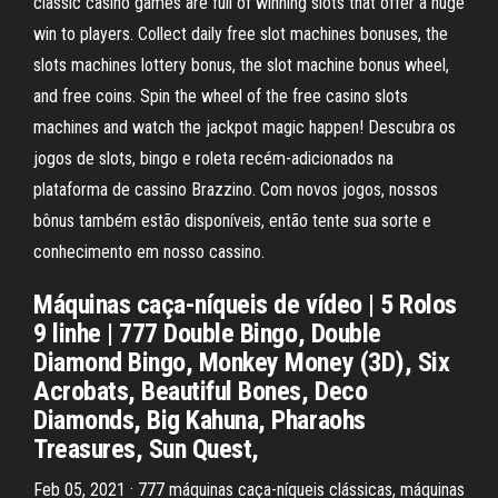
classic casino games are full of winning slots that offer a huge
win to players. Collect daily free slot machines bonuses, the
slots machines lottery bonus, the slot machine bonus wheel,
and free coins. Spin the wheel of the free casino slots
machines and watch the jackpot magic happen! Descubra os
jogos de slots, bingo e roleta recém-adicionados na
plataforma de cassino Brazzino. Com novos jogos, nossos
bônus também estão disponíveis, então tente sua sorte e
conhecimento em nosso cassino.
Máquinas caça-níqueis de vídeo | 5 Rolos
9 linhe | 777 Double Bingo, Double
Diamond Bingo, Monkey Money (3D), Six
Acrobats, Beautiful Bones, Deco
Diamonds, Big Kahuna, Pharaohs
Treasures, Sun Quest,
Feb 05, 2021 · 777 máquinas caça-níqueis clássicas, máquinas