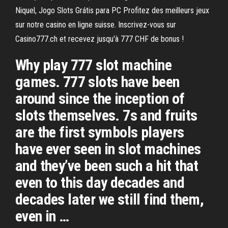
Niquel, Jogo Slots Grátis para PC Profitez des meilleurs jeux
sur notre casino en ligne suisse. Inscrivez-vous sur
Casino777.ch et recevez jusqu'à 777 CHF de bonus !
Why play 777 slot machine
games. 777 slots have been
around since the inception of
slots themselves. 7s and fruits
are the first symbols players
have ever seen in slot machines
and they’ve been such a hit that
even to this day decades and
decades later we still find them,
even in …