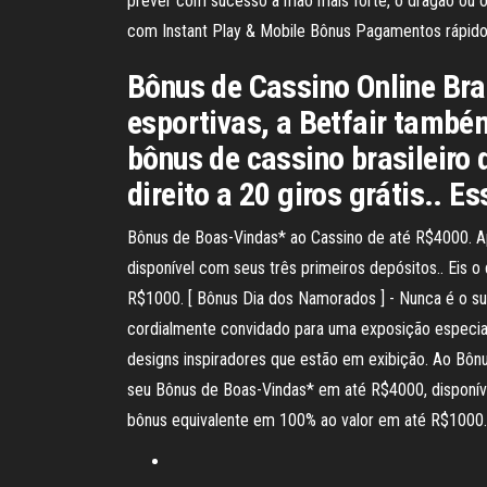
prever com sucesso a mão mais forte, o dragão ou o 
com Instant Play & Mobile Bônus Pagamentos rápido
Bônus de Cassino Online Bra
esportivas, a Betfair tamb
bônus de cassino brasileiro
direito a 20 giros grátis.. 
Bônus de Boas-Vindas* ao Cassino de até R$4000. A
disponível com seus três primeiros depósitos.. Eis
R$1000. [ Bônus Dia dos Namorados ] - Nunca é o su
cordialmente convidado para uma exposição especial d
designs inspiradores que estão em exibição. Ao Bôn
seu Bônus de Boas-Vindas* em até R$4000, disponíve
bônus equivalente em 100% ao valor em até R$1000.