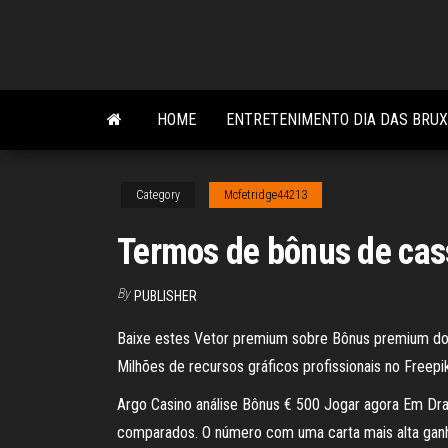
Skip
to
the
content
HOME
ENTRETENIMENTO DIA DAS BRUX
Category
Mcfetridge44213
Termos de bônus de cass
By
PUBLISHER
Baixe estes Vetor premium sobre Bônus premium do 
Milhões de recursos gráficos profissionais no Freepi
Argo Casino análise Bônus € 500 Jogar agora Em Dra
comparados. O número com uma carta mais alta ganha