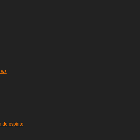
s wa
 do espírito