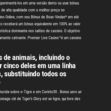
 experimentá-los em uma versão demo ou usar bônus.
o de alta qualidade com o melhor preço no
ino Online, com seu Bônus de Boas-Vindas* em até
ito receberá um bônus equivalente em 100% ao valor
ística dominante nos salões de cassino. O objetivo
amente cativante. Premier Live Casino™️é um cassino
 de animais, incluindo o
r cinco deles em uma linha
, substituindo todos os
o
êucida-sobre-o-Tigre e em Corinto30 . Bonus uero uir
nnage clé de Tiger's Glory est un tigre, qui livre des