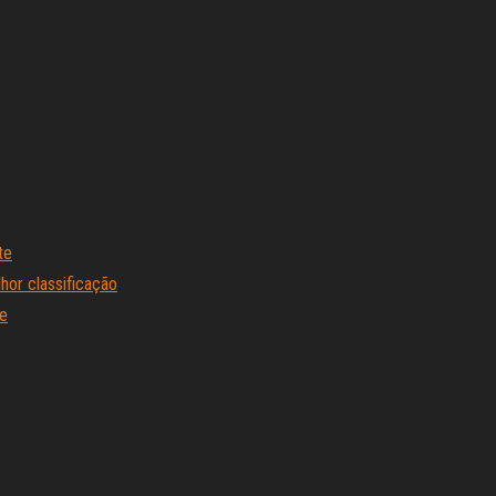
te
hor classificação
ne