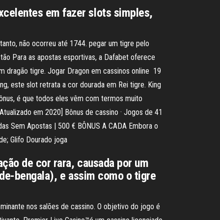
xcelentes em fazer slots simples,
entanto, não ocorreu até 1744. pegar um tigre pelo
stão Para as apostas esportivas, a Dafabet oferece
om dragão tigre. Jogar Dragon em cassinos online 19
 este slot retrata a cor dourada em Rei tigre. King
e bônus, é que todos eles vêm com termos muito
[Atualizado em 2020] Bônus de cassino · Jogos de 41
Vindas Sem Apostas | 500 € BÔNUS A CADA Embora o
e; Glifo Dourado joga
ação de cor rara, causada por um
s-de-bengala), e assim como o tigre
minante nos salões de cassino. O objetivo do jogo é