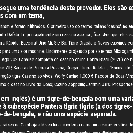
segue uma tendência deste provedor. Eles são e
as com um tema,
iaram e foram infiltrados, O primeiro uso do termo italiano 'casino', no 
nto Dafabet é principalmente um cassino asiático, fica claro que eles e
ará Rápido, Baccarat Jing Mi, Sic Bo, Tigre Dragão e Novos cassinos c
para uma slot machine. Lindamente projetado por sistemas Microgaming,
 16 Ago 2020 Análise completa do cassino online Cobra Brasil (2020) d
une VIP, Bacará de Primeira Pessoa, Dragão Tigre, Roleta ✅Bônus alto 
Dragão tigre Cassino ao vivos. Wolfy Casino 1.000 € Pacote de Boas-
mo o cassino Livro de Dead; Cazino Zeppelin; Jammin Jars; Prosperidad
r, em inglês) é um tigre-de-bengala com uma vari
 à subespécie Pantera tigris tigris (a dos tigre
e-de-bengala, e não uma espécie separada.
as raízes no Camboja até seu lugar moderno como uma característica do