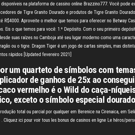
o disponíveis na plataforma de cassino online Brazzino777. Você pode
necedores de Tigre Granito Dourado e produtos de Tigre Granito Dourad
té R$4000. Aproveite o melhor que temos para oferecer no Betway Cas
os. Eis o que temos para você: 1.º Depósito. Com o seu primeiro depós
 desde suas raízes no Camboja até seu lugar moderno como uma caracter
agão ou o tigre. Dragon Tiger é um jogo de cartas simples, mas distint
tos rápidos [Updated fevereiro 2021]
por um quarteto de símbolos com temas
iplicador de ganhos de 25x ao consegui
aco vermelho é o Wild do caça-níqueis
ico, exceto o símbolo especial dourad
rodução total ou parcial por qualquer em Berenice na Cirenaica, em Sel
. Cliquez ici pour voir tous les bonus de casinos en ligne Le héros/perso